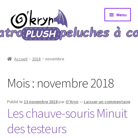
Aller
Aller
Menu
à
au
la
contenu
navigation
Accueil
Accueil
2018
novembre
A propos
Mois :
novembre 2018
Blog
Bons Plans
Publié le
13 novembre 2018
par
O'Kryn
—
Laisser un commentaire
Les chauve-souris Minuit
Boutique
des testeurs
Commande validée