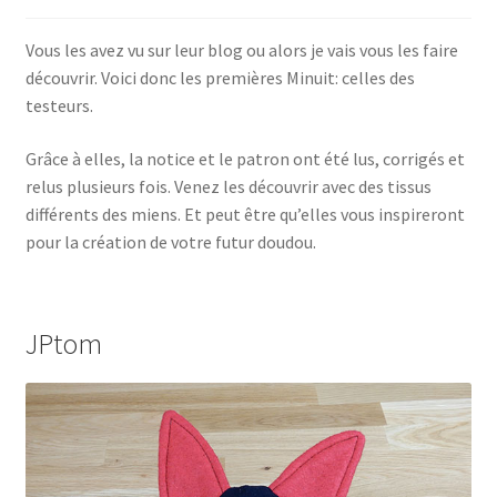
Conditions générales de ventes
Vous les avez vu sur leur blog ou alors je vais vous les faire
découvrir. Voici donc les premières Minuit: celles des
Contact
testeurs.
F.A.Q.
Grâce à elles, la notice et le patron ont été lus, corrigés et
relus plusieurs fois. Venez les découvrir avec des tissus
Mon Compte
différents des miens. Et peut être qu’elles vous inspireront
pour la création de votre futur doudou.
Page d’exemple
Panier
JPtom
Politique de confidentialité
Validation de la commande