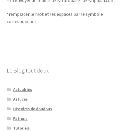
– m’envoyer un mail à okryn arobase* okrynplush.com
Conditions générales de ventes
*remplacer le mot et les espaces par le symbole
correspondant
Contact
F.A.Q.
Mon Compte
Le Blog tout doux
Page d’exemple
Panier
Actualités
Astuces
Politique de confidentialité
Histoires de doudous
Validation de la commande
Patrons
Tutoriels