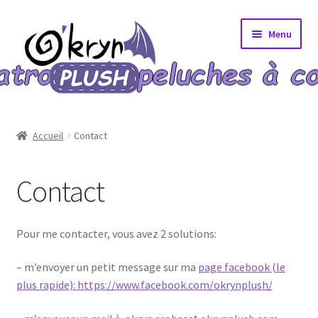
Aller
Aller
Menu
à
au
la
contenu
navigation
Accueil
Accueil
Contact
A propos
Contact
Blog
Bons Plans
Pour me contacter, vous avez 2 solutions:
Boutique
– m’envoyer un petit message sur ma
page facebook (le
plus rapide): https://www.facebook.com/okrynplush/
Commande validée