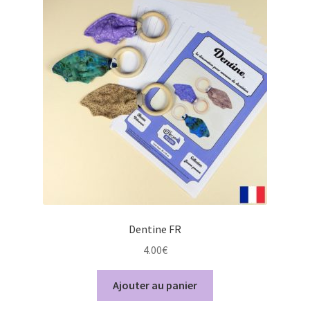
Conditions générales de ventes
Contact
F.A.Q.
Mon Compte
Page d’exemple
Panier
Dentine FR
Politique de confidentialité
4.00
€
Validation de la commande
Ajouter au panier