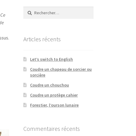
Rechercher :
.
Ce
de
ssus.
Articles récents
Let’s switch to English
Coudre un chapeau de sorcier ou
sorcière
Coudre un chouchou
Coudre un protège cahier
Forestier, l’ourson lunaire
Commentaires récents