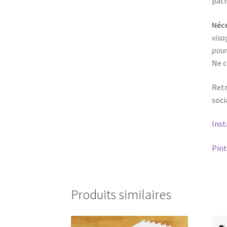
patr
Néce
visa
pour
Ne c
Retr
soci
Ins
Pint
Produits similaires