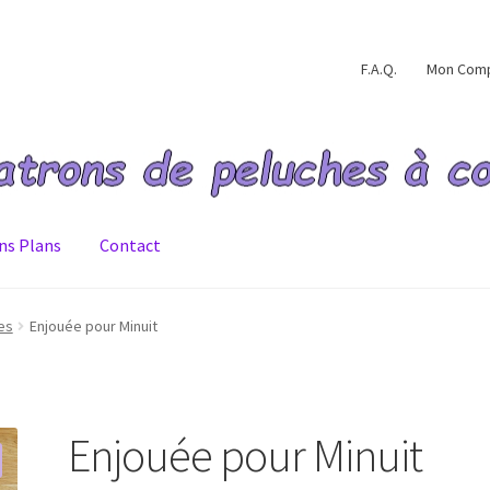
F.A.Q.
Mon Com
ns Plans
Contact
ommande validée
Conditions générales de ventes
Contact
F.A.Q.
es
Enjouée pour Minuit
e de confidentialité
Validation de la commande
Enjouée pour Minuit