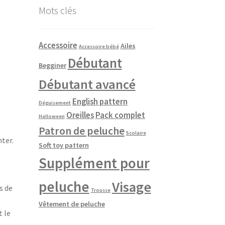
Mots clés
Accessoire
Ailes
Accessoire bébé
Débutant
Begginer
Débutant avancé
English pattern
Déguisement
Oreilles
Pack complet
Halloween
Patron de peluche
Scolaire
ter.
Soft toy pattern
Supplément pour
peluche
Visage
s de
Trousse
Vêtement de peluche
 le