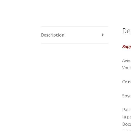
De
Description
Supp
Avec
Vous
Ce
n
Soye
Patr
la p
Docu