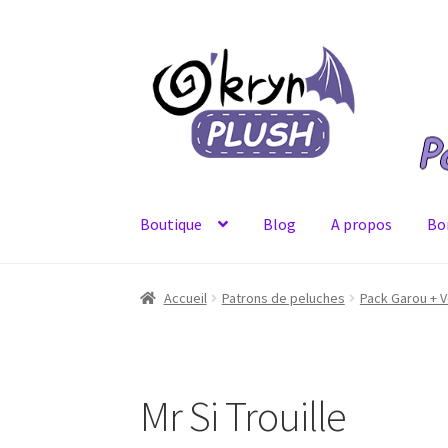
Aller
Aller
à
au
la
contenu
navigation
Boutique
Blog
A propos
Bo
Accueil
A propos
Blog
Bons Plans
Boutique
C
Accueil
Patrons de peluches
Pack Garou + 
Mon Compte
Page d’exemple
Panier
Politiqu
Mr Si Trouille