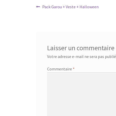
Navigation
Article
Pack Garou + Veste + Halloween
précédent :
de
l’article
Laisser un commentaire
Votre adresse e-mail ne sera pas publié
Commentaire
*