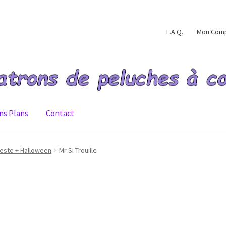
F.A.Q.
Mon Com
ns Plans
Contact
ommande validée
Conditions générales de ventes
Contact
F.A.Q.
Veste + Halloween
Mr Si Trouille
e de confidentialité
Validation de la commande