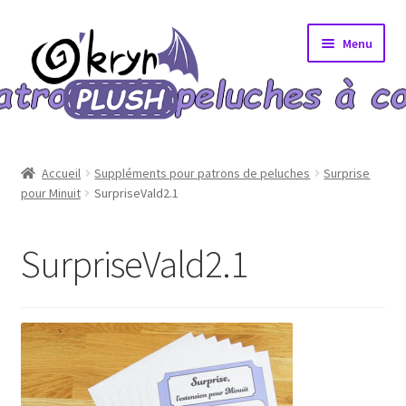
Aller
Aller
Menu
à
au
la
contenu
navigation
Accueil
Accueil
Suppléments pour patrons de peluches
Surprise
pour Minuit
SurpriseVald2.1
A propos
Blog
SurpriseVald2.1
Bons Plans
Boutique
Commande validée