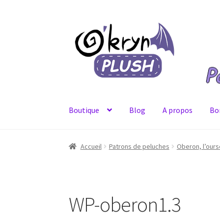
Aller
Aller
à
au
la
contenu
navigation
Boutique
Blog
A propos
Bo
Accueil
A propos
Blog
Bons Plans
Boutique
C
Accueil
Patrons de peluches
Oberon, l’ours
Mon Compte
Page d’exemple
Panier
Politiqu
WP-oberon1.3