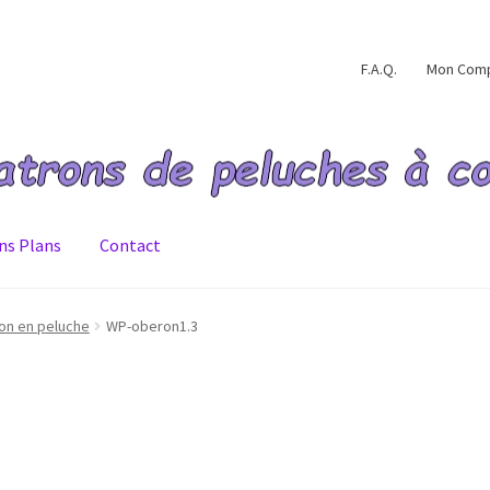
F.A.Q.
Mon Com
ns Plans
Contact
ommande validée
Conditions générales de ventes
Contact
F.A.Q.
on en peluche
WP-oberon1.3
e de confidentialité
Validation de la commande