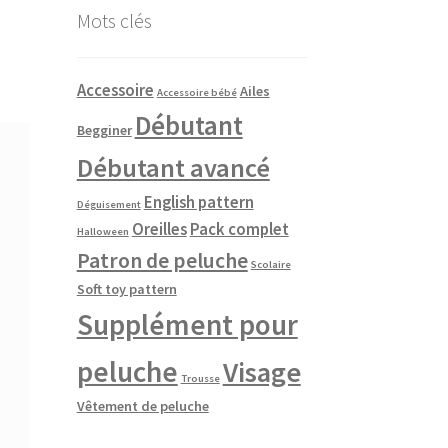
Mots clés
Accessoire
Ailes
Accessoire bébé
Débutant
Begginer
Débutant avancé
English pattern
Déguisement
Oreilles
Pack complet
Halloween
Patron de peluche
Scolaire
Soft toy pattern
Supplément pour
peluche
Visage
Trousse
Vêtement de peluche