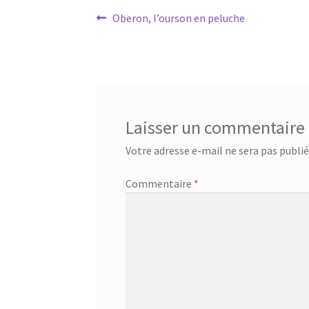
Navigation
Article
Oberon, l’ourson en peluche
précédent :
de
l’article
Laisser un commentaire
Votre adresse e-mail ne sera pas publié
Commentaire
*