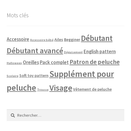
Mots clés
Débutant
Accessoire
Ailes
Begginer
Accessoire bébé
Débutant avancé
English pattern
Déguisement
Patron de peluche
Oreilles
Pack complet
Halloween
Supplément pour
Soft toy pattern
Scolaire
peluche
Visage
Vêtement de peluche
Trousse
Rechercher :