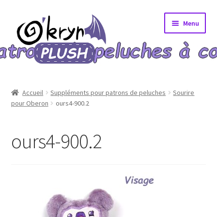
Aller
Aller
Menu
à
au
la
contenu
navigation
Accueil
Accueil
Suppléments pour patrons de peluches
Sourire
pour Oberon
ours4-900.2
A propos
Blog
ours4-900.2
Bons Plans
Boutique
Commande validée