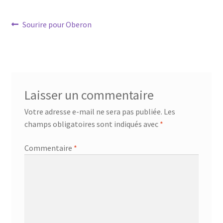
Conditions générales de ventes
Navigation
Article
Sourire pour Oberon
précédent :
de
Contact
l’article
F.A.Q.
Laisser un commentaire
Mon Compte
Votre adresse e-mail ne sera pas publiée.
Les
Page d’exemple
champs obligatoires sont indiqués avec
*
Commentaire
*
Panier
Politique de confidentialité
Validation de la commande