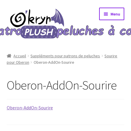
Aller
Aller
Menu
à
au
la
contenu
navigation
Accueil
Accueil
Suppléments pour patrons de peluches
Sourire
pour Oberon
Oberon-AddOn-Sourire
A propos
Blog
Oberon-AddOn-Sourire
Bons Plans
Oberon-AddOn-Sourire
Boutique
Commande validée