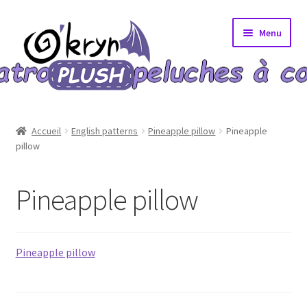
Aller
Aller
Menu
à
au
la
contenu
navigation
Accueil
Accueil
English patterns
Pineapple pillow
Pineapple
pillow
A propos
Blog
Pineapple pillow
Bons Plans
Pineapple pillow
Boutique
Commande validée