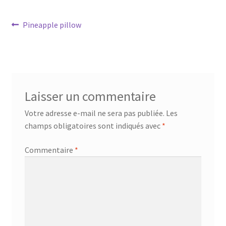
Conditions générales de ventes
Navigation
Article
Pineapple pillow
précédent :
de
Contact
l’article
F.A.Q.
Laisser un commentaire
Mon Compte
Votre adresse e-mail ne sera pas publiée.
Les
Page d’exemple
champs obligatoires sont indiqués avec
*
Commentaire
*
Panier
Politique de confidentialité
Validation de la commande