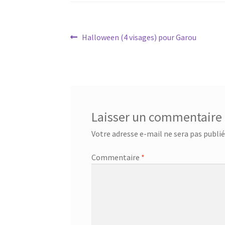
Navigation
Article
Halloween (4 visages) pour Garou
précédent :
de
l’article
Laisser un commentaire
Votre adresse e-mail ne sera pas publié
Commentaire
*