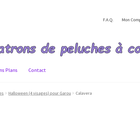
F.A.Q.
Mon Com
ns Plans
Contact
ommande validée
Conditions générales de ventes
Contact
F.A.Q.
es
Halloween (4 visages) pour Garou
Calavera
e de confidentialité
Validation de la commande