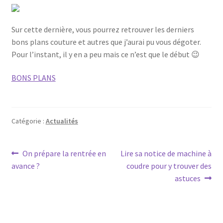
Conditions générales de ventes
Sur cette dernière, vous pourrez retrouver les derniers
bons plans couture et autres que j’aurai pu vous dégoter.
Contact
Pour l’instant, il y en a peu mais ce n’est que le début 😉
F.A.Q.
BONS PLANS
Mon Compte
Catégorie :
Actualités
Page d’exemple
Panier
Navigation
Article
Article
On prépare la rentrée en
Lire sa notice de machine à
précédent :
suivant :
avance ?
coudre pour y trouver des
de
Politique de confidentialité
astuces
l’article
Validation de la commande