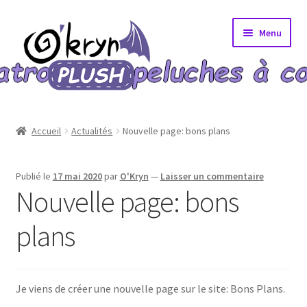
Aller
Aller
Menu
à
au
la
contenu
navigation
Accueil
Accueil
Actualités
Nouvelle page: bons plans
A propos
Publié le
17 mai 2020
par
O'Kryn
—
Laisser un commentaire
Blog
Nouvelle page: bons
Bons Plans
plans
Boutique
Je viens de créer une nouvelle page sur le site: Bons Plans.
Commande validée