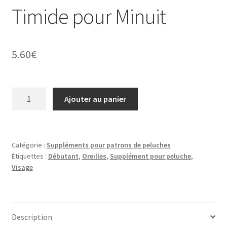
Timide pour Minuit
5.60
€
quantité
Ajouter au panier
de
Timide
pour
Minuit
Catégorie :
Suppléments pour patrons de peluches
Étiquettes :
Débutant
,
Oreilles
,
Supplément pour peluche
,
Visage
Description