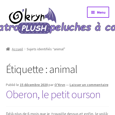
Aller
Aller
Menu
à
au
la
contenu
navigation
Accueil
Accueil
Sujets identifiés “animal”
A propos
Étiquette :
animal
Blog
Bons Plans
Publié le
15 décembre 2020
par
O'Kryn
—
Laisser un commentaire
Oberon, le petit ourson
Boutique
Commande validée
Déjà plus de 6 mois que je travaille dessus et enfin, le voilà: