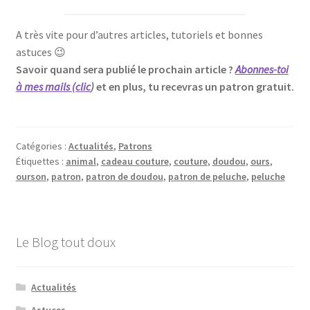
A très vite pour d’autres articles, tutoriels et bonnes
astuces 😉
Savoir quand sera publié le prochain article ?
Abonnes-toi
à mes mails (clic
)
et en plus, tu recevras un patron gratuit.
Catégories :
Actualités
,
Patrons
Étiquettes :
animal
,
cadeau couture
,
couture
,
doudou
,
ours
,
ourson
,
patron
,
patron de doudou
,
patron de peluche
,
peluche
Le Blog tout doux
Actualités