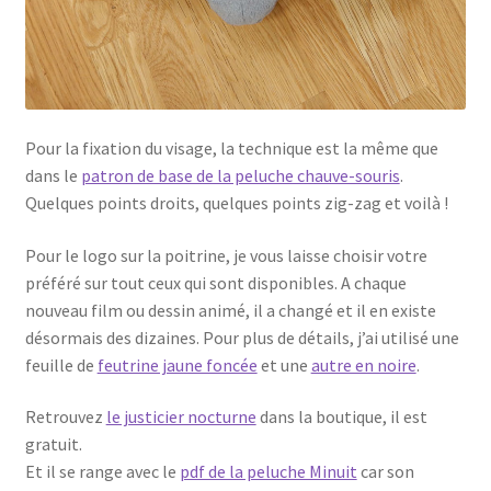
Pour la fixation du visage, la technique est la même que
dans le
patron de base de la peluche chauve-souris
.
Quelques points droits, quelques points zig-zag et voilà !
Pour le logo sur la poitrine, je vous laisse choisir votre
préféré sur tout ceux qui sont disponibles. A chaque
nouveau film ou dessin animé, il a changé et il en existe
désormais des dizaines. Pour plus de détails, j’ai utilisé une
feuille de
feutrine jaune foncée
et une
autre en noire
.
Retrouvez
le justicier nocturne
dans la boutique, il est
gratuit.
Et il se range avec le
pdf de la peluche Minuit
car son